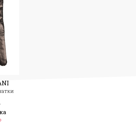
ANI
чатки
ка
₽