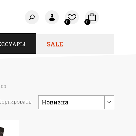
0
0
SALE
ЕССУАРЫ
тки
Новизна
Сортировать: