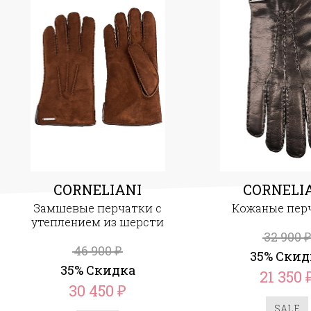
CORNELIANI
CORNELI
Замшевые перчатки с
Кожаные пер
утеплением из шерсти
32 900
₽
46 900
₽
35% Скид
35% Скидка
21 350
30 450
₽
SALE