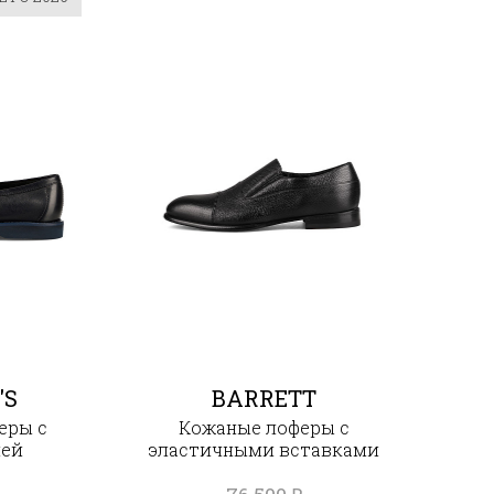
'S
BARRETT
еры с
Кожаные лоферы с
ией
эластичными вставками