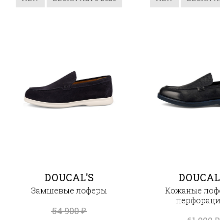
DOUCAL'S
DOUCAL
Замшевые лоферы
Кожаные лоф
перфорац
54 900
₽