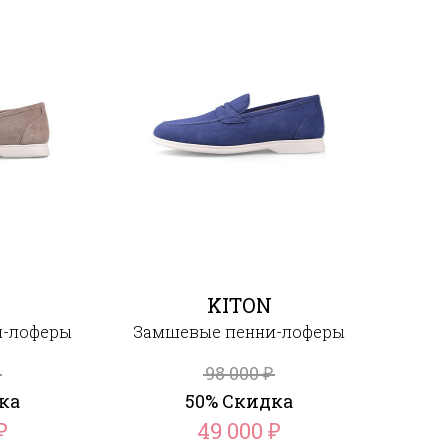
KITON
и-лоферы
Замшевые пенни-лоферы
98 000
₽
ка
50% Скидка
49 000
₽
₽