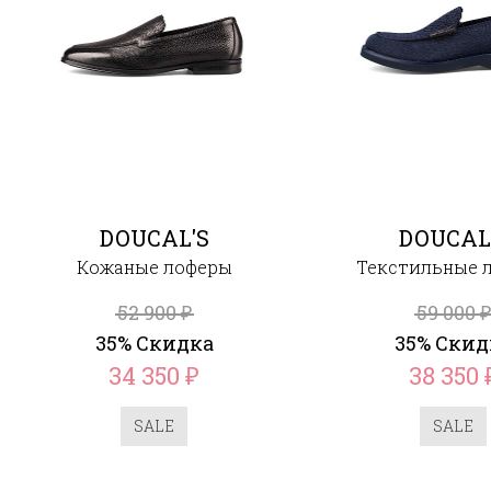
DOUCAL'S
DOUCAL
Кожаные лоферы
Текстильные 
52 900
59 000
₽
₽
35% Скидка
35% Скид
34 350
38 350
₽
SALE
SALE