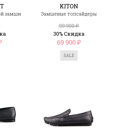
T
KITON
ой замши
Замшевые топсайдеры
99 900
₽
ка
30% Скидка
69 900
₽
₽
SALE