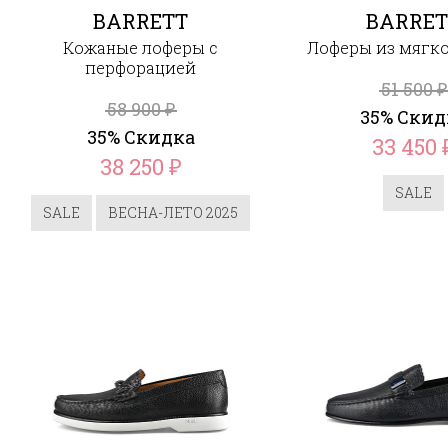
BARRETT
BARRET
Кожаные лоферы с
Лоферы из мягк
перфорацией
51 500
₽
58 900
₽
35% Скид
35% Скидка
33 450
38 250
₽
SALE
SALE
ВЕСНА-ЛЕТО 2025