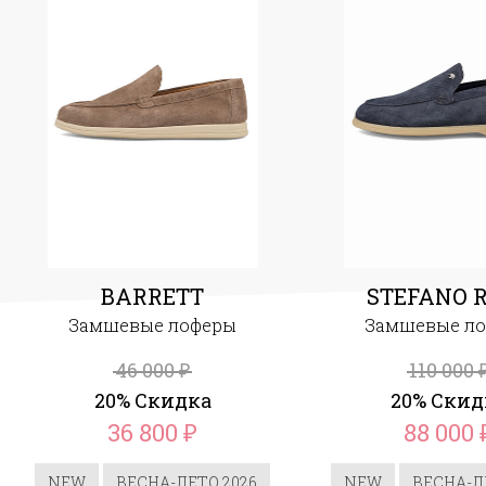
BARRETT
STEFANO R
Замшевые лоферы
Замшевые л
46 000
110 000
₽
20% Скидка
20% Скид
36 800
88 000
₽
NEW
ВЕСНА-ЛЕТО 2026
NEW
ВЕСНА-Л