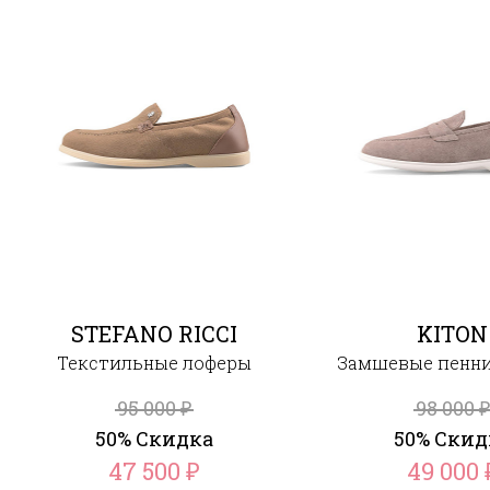
STEFANO RICCI
KITON
Текстильные лоферы
Замшевые пенн
95 000
98 000
₽
₽
50% Скидка
50% Скид
47 500
49 000
₽