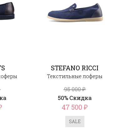
'S
STEFANO RICCI
лоферы
Текстильные лоферы
95 000
₽
ка
50% Скидка
47 500
₽
₽
SALE