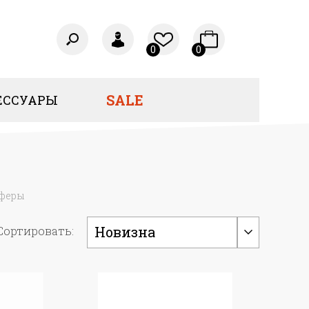
0
0
SALE
ЕССУАРЫ
феры
Новизна
Сортировать: