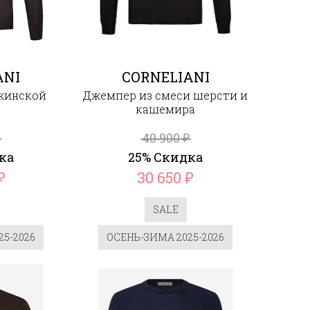
ANI
CORNELIANI
жинской
Джемпер из смеси шерсти и
кашемира
40 900
₽
ка
25% Скидка
30 650
₽
₽
SALE
5-2026
ОСЕНЬ-ЗИМА 2025-2026