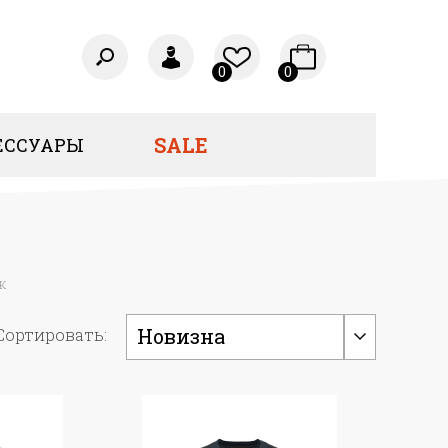
0
0
SALE
ЕССУАРЫ
ж
Новизна
Сортировать: