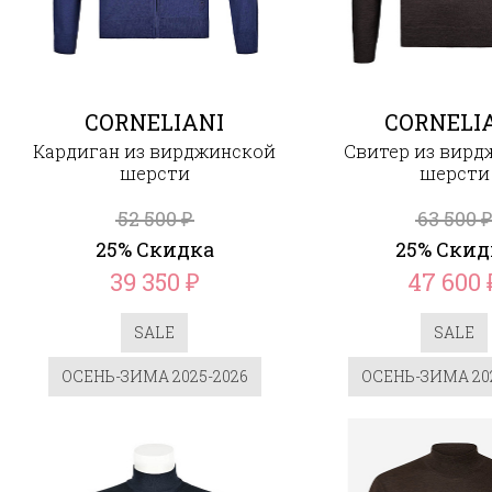
CORNELIANI
CORNELI
Кардиган из вирджинской
Свитер из вирд
шерсти
шерсти
52 500
63 500
₽
₽
25% Скидка
25% Скид
39 350
47 600
₽
SALE
SALE
ОСЕНЬ-ЗИМА 2025-2026
ОСЕНЬ-ЗИМА 202