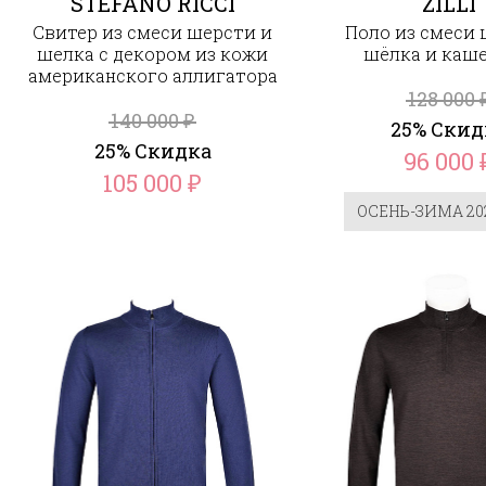
STEFANO RICCI
ZILLI
Свитер из смеси шерсти и
Поло из смеси 
шелка с декором из кожи
шёлка и каш
американского аллигатора
128 000
140 000
₽
25% Скид
25% Скидка
96 000
105 000
₽
ОСЕНЬ-ЗИМА 202