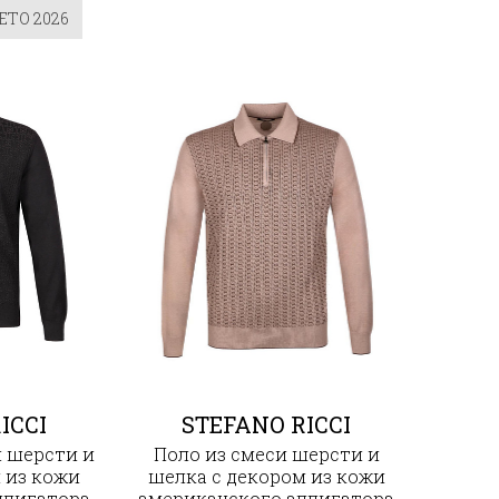
ЕТО 2026
ICCI
STEFANO RICCI
 шерсти и
Поло из смеси шерсти и
 из кожи
шелка с декором из кожи
ллигатора
американского аллигатора