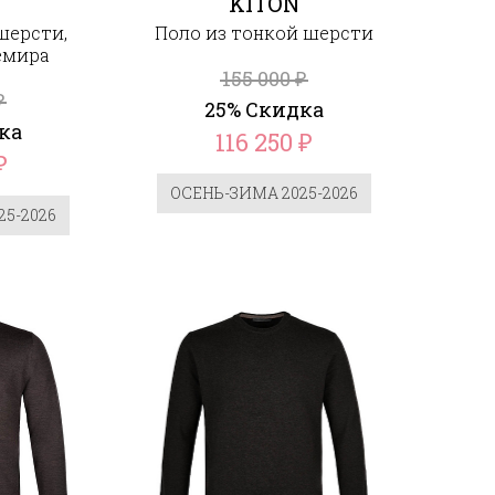
KITON
шерсти,
Поло из тонкой шерсти
емира
155 000
₽
₽
25% Скидка
ка
116 250
₽
₽
ОСЕНЬ-ЗИМА 2025-2026
5-2026