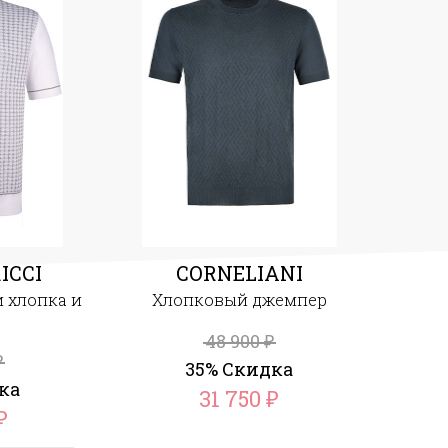
ICCI
CORNELIANI
 хлопка и
Хлопковый джемпер
48 900
₽
₽
35% Скидка
ка
31 750
₽
₽