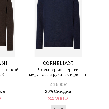
ANI
CORNELIANI
ерхтонкой
Джемпер из шерсти
0S'
мериноса с рукавами реглан
45 600
₽
ка
25% Скидка
34 200
₽
₽