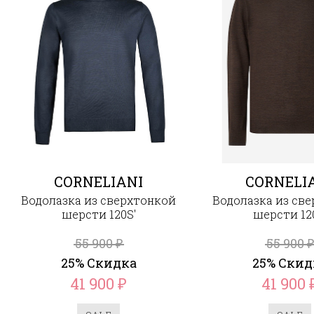
CORNELIANI
CORNELI
Водолазка из сверхтонкой
Водолазка из св
шерсти 120S'
шерсти 12
55 900
55 900
₽
₽
25% Скидка
25% Скид
41 900
41 900
₽