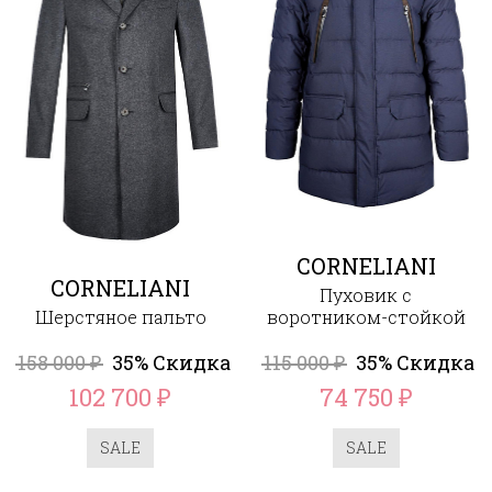
CORNELIANI
CORNELIANI
Пуховик с
Шерстяное пальто
воротником-стойкой
158 000
35% Скидка
115 000
35% Скидка
₽
₽
102 700
74 750
₽
₽
SALE
SALE