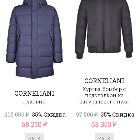
CORNELIANI
Куртка-бомбер с
CORNELIANI
подкладкой из
Пуховик
натурального пуха
105 000
35% Скидка
97 500
35% Скидка
₽
₽
68 250
63 350
₽
₽
SALE
SALE