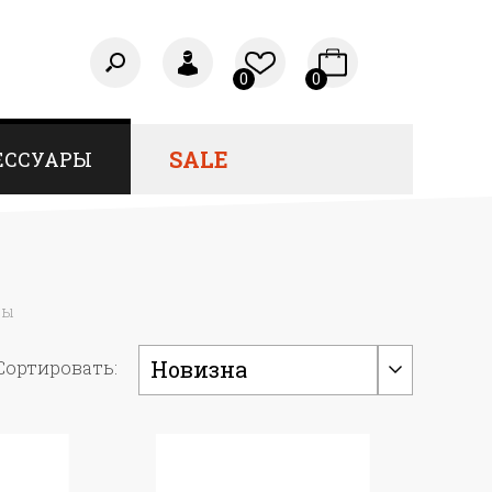
0
0
SALE
ЕССУАРЫ
фы
Новизна
Сортировать: