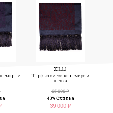
ZILLI
ашемира и
Шарф из смеси кашемира и
шёлка
65 000
₽
ка
40% Скидка
39 000
₽
₽