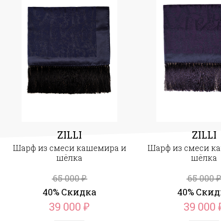
ZILLI
ZILLI
Шарф из смеси кашемира и
Шарф из смеси к
шёлка
шёлка
65 000
65 000
₽
₽
40% Скидка
40% Скид
39 000
39 000
₽