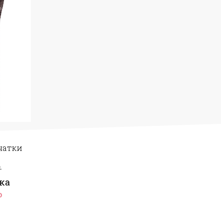
чатки
₽
ка
₽