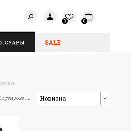
0
0
SALE
ЕССУАРЫ
варежки
Новизна
Сортировать: