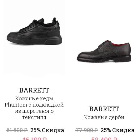
BARRETT
Кожаные кеды
Phantom с подкладкой
BARRETT
из шерстяного
текстиля
Кожаные дерби
61 500
25% Скидка
77 900
25% Скидка
₽
₽
46 100
58 400