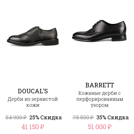
BARRETT
DOUCAL'S
Кожаные дерби с
Дерби из зернистой
перфорированным
кожи
узором
54 900
25% Скидка
78 500
35% Скидка
₽
₽
41 150
51 000
₽
₽