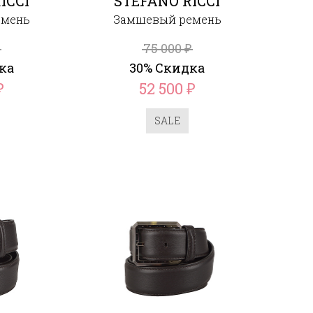
ICCI
STEFANO RICCI
емень
Замшевый ремень
75 000
₽
₽
ка
30% Скидка
52 500
₽
₽
SALE