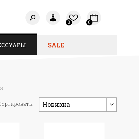
0
0
SALE
ЕССУАРЫ
и
Новизна
Сортировать: