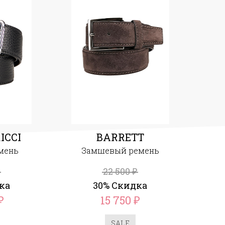
ICCI
BARRETT
мень
Замшевый ремень
22 500
₽
ка
30% Скидка
15 750
₽
₽
SALE