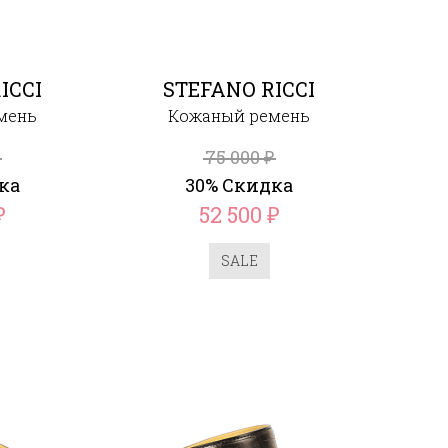
ICCI
STEFANO RICCI
мень
Кожаный ремень
75 000
₽
₽
ка
30% Скидка
52 500
₽
₽
SALE