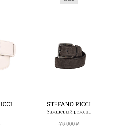
ICCI
STEFANO RICCI
Замшевый ремень
75 000
₽