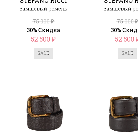
STEFANO RICCI
STEFANO R
Замшевый ремень
Замшевый р
75 000
75 000
₽
30% Скидка
30% Скид
52 500
52 500
₽
SALE
SALE