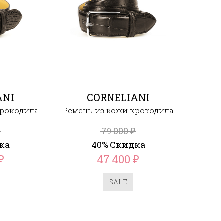
ANI
CORNELIANI
крокодила
Ремень из кожи крокодила
79 000
₽
₽
ка
40% Скидка
47 400
₽
₽
SALE