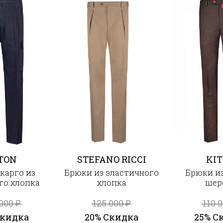
TON
STEFANO RICCI
KI
карго из
Брюки из эластичного
Брюки и
го хлопка
хлопка
шер
 000
125 000
110 
₽
₽
Скидка
20% Скидка
25% С