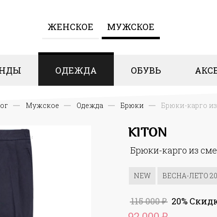
ЖЕНCКОЕ
МУЖСКОЕ
ЕНДЫ
ОДЕЖДА
ОБУВЬ
АКС
ог
Мужское
Одежда
Брюки
Брюки-карго из
KITON
Брюки-карго из сме
NEW
ВЕСНА-ЛЕТО 20
115 000
20% Скид
₽
92 000
₽