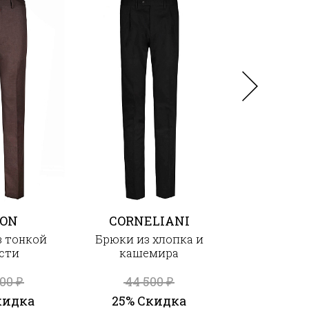
TON
CORNELIANI
CORNEL
з тонкой
Брюки из хлопка и
Брюки из 
сти
кашемира
шерс
000
44 500
45 6
₽
₽
кидка
25% Скидка
25% Ск