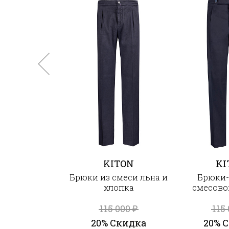
KITON
KI
Брюки из смеси льна и
Брюки-
хлопка
смесово
115 000
115
₽
20% Скидка
20% 