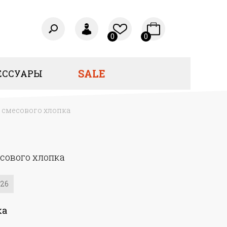
0
0
SALE
ЕССУАРЫ
 смесового хлопка
сового хлопка
26
ка